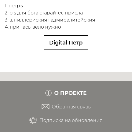
1. петръ
2. p s для бога старайтес прислат
3. алтиллериския i адмиралитейския
4. припасы зело нужно
Digital Петр
О ПРОЕКТЕ
Обратная связь
Подписка на обновления