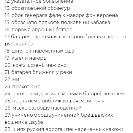
12. указателное обявъление
13. обозгловъной обозегур
14. обок генерала феле к маеора фон вердена
15. обозсчатю полкофъ полковъ ни кабалка
16. первыя опроши i батареi
17. батарея заречъная с которой брешь в лоронах
руссках i ба
18. шнепеiннареченных сша
19. кѣтели нагоръ
20. кожъ iъстенѣ меж оно
21. батарея ближняя у реки
22. ми
23. прохот к не
24. оапъроши другия с малыми батареi i кътелем
25. послѣ нея приближаюшаяся линея ч
26. мѣскѣ разрошу наведенной
27. учинено брошѣ учиненной брешввiских
всшних в двуба
28. шиях руския ворота i пеi нареченных какож i