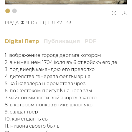
Изображение 1
Текущий слайд
Изображение 2
РГАДА. Ф. 9. Оп. 1. Д. 1. Л. 42 – 43.
Digital Петр
Публикация
PDF
1. iзображение города дерпъта котором
2. в нынешнем 1704 iюля въ 6 от войскъ его де
3. под виедѣ камандою его преволхо
4. дителства генерала фелтъмарша
5. ка i кавалера шереметева чрез
6. по жестоком притупѣ на чрез звы
7. чайной милости вой акортъ взятого
8. в котором полковъникъ шкют яко
9. салдат гвер
10. камендантъ съ
11. низона своего былъ