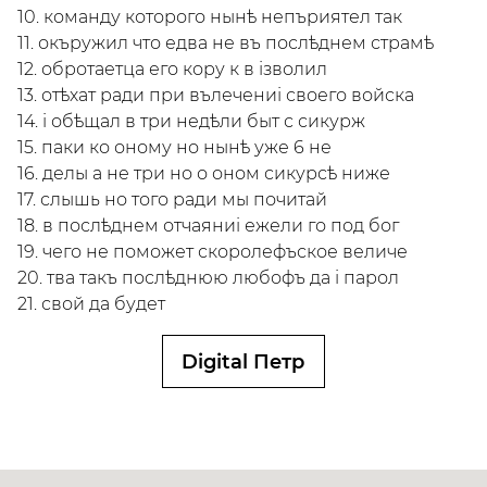
10. команду которого нынѣ непъриятел так
11. окъружил что едва не въ послѣднем страмѣ
12. обротаетца его кору к в iзволил
13. отѣхат ради при вълечениi своего войска
14. i обѣщал в три недѣли быт с сикурж
15. паки ко оному но нынѣ уже 6 не
16. делы а не три но о оном сикурсѣ ниже
17. слышь но того ради мы почитай
18. в послѣднем отчаяниi ежели го под бог
19. чего не поможет скоролефъское величе
20. тва такъ послѣднюю любофъ да i парол
21. свой да будет
Digital Петр