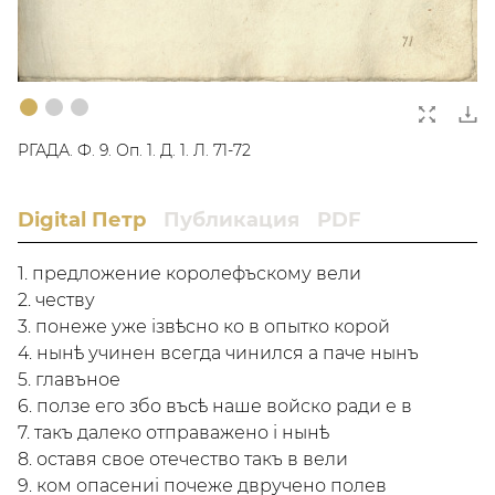
Изображение 1
Текущий слайд
Изображение 2
Изображение 3
РГАДА. Ф. 9. Оп. 1. Д. 1. Л. 71-72
Digital Петр
Публикация
PDF
1. предложение королефъскому вели
2. честву
3. понеже уже iзвѣсно ко в опытко корой
4. нынѣ учинен всегда чинился а паче нынъ
5. главъное
6. ползе его збо въсѣ наше войско ради е в
7. такъ далеко отправажено i нынѣ
8. оставя свое отечество такъ в вели
9. ком опасениi почеже двручено полев