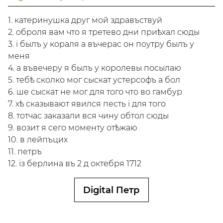
1. катеринушка друг мой здравъствуй
2. оброля вам что я третево дни приѣхал сюды
3. i былъ у кораля а въчерас он поутру былъ у
меня
4. а въвечеру я былъ у королевы посылаю
5. тебѣ сколко мог сыскат устерсофъ а бол
6. ше сыскат не мог для того что во гамбур
7. хѣ сказывают явился песть i для того
8. тотчас заказали вся чину обтол сюды
9. возит я сего моменту отѣжаю
10. в лейпъцих
11. петръ
12. iз берлина въ 2 д октебря 1712
Digital Петр