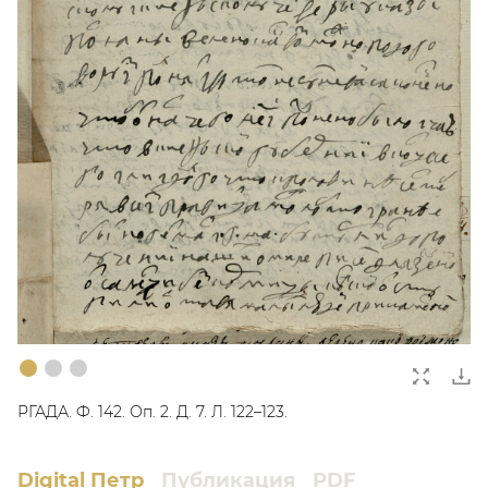
Изображение 1
Текущий слайд
Изображение 2
Изображение 3
РГАДА. Ф. 142. Оп. 2. Д. 7. Л. 122–123.
Digital Петр
Публикация
PDF