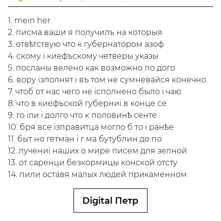
1. mein her
2. писма ваши я получилъ на которыя
3. отвѣтствую что к губернатором азоф
4. скому i киефъскому четверы указы
5. посланы велено как возможно по дого
6. вору iзполнят i въ том не сумневайся конечно
7. чтоб от нас чего не iсполнено было i чаю
8. что в киефъской губерниi в конце се
9. го iли i долго что к половинѣ сенте
10. бря все iзправитца могло б то i ранѣе
11. быт но гетман i г ма бутублин до по
12. лучениi наших о мире писем для зелной
13. от саренци безкормицы конской отсту
14. пили оставя малых людей прикаменном
Digital Петр